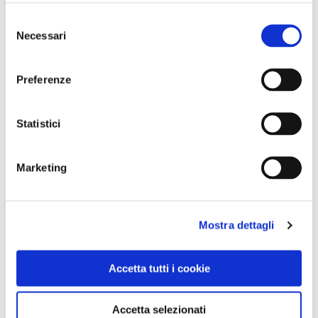
Selezione
INFORMAZIONI
Necessari
del
Il Sentiero del sale
, di Raynor Winn, Feltrinelli pag. 314,
consenso
19 €
Preferenze
Statistici
CONDIVIDI
Marketing
8
LIKE
Mostra dettagli
MI PIACE
Accetta tutti i cookie
Accetta selezionati