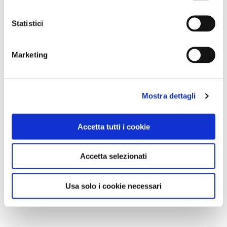
vicino i dettagli delle torri,
le forme stravaganti che
popolano il tetto
e i coloratissimi rosoni, e infine per
Statistici
godere il
panorama su Barcellona.
Marketing
Mostra dettagli
Accetta tutti i cookie
Accetta selezionati
Usa solo i cookie necessari
La Sagrada Família, a Barcellona / Foto Shutterstock