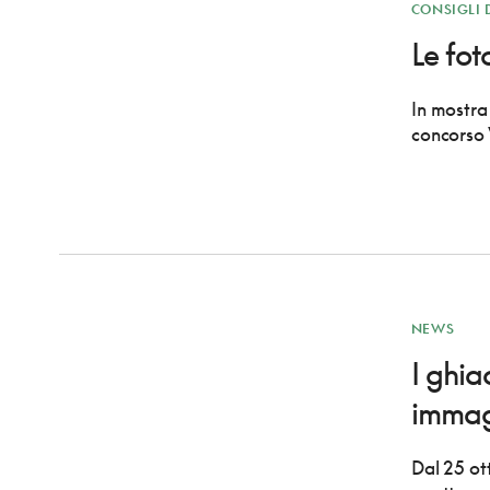
CONSIGLI 
Le fot
In mostra 
concorso 
NEWS
I ghia
immag
Dal 25 ott