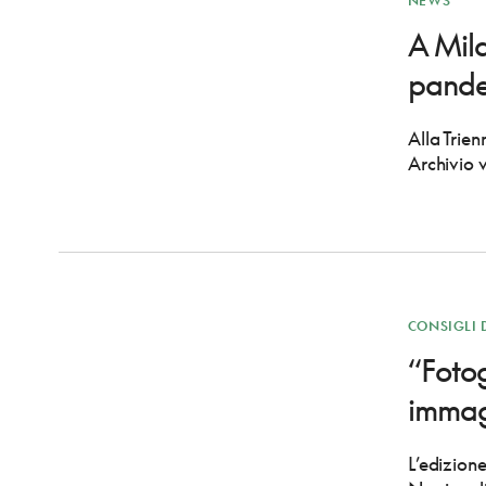
NEWS
A Mila
pand
Alla Trie
Archivio 
CONSIGLI 
“Fotog
immagi
L’edizion