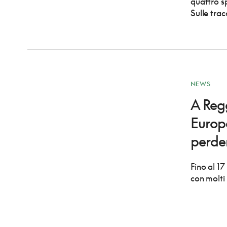
quattro s
Sulle trac
NEWS
A Regg
Europ
perde
Fino al 17
con molti 