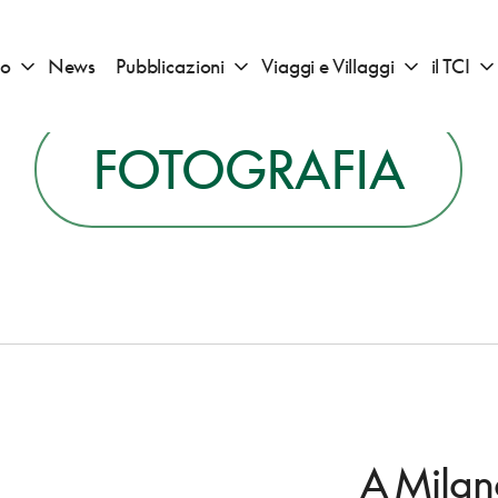
io
News
Pubblicazioni
Viaggi e Villaggi
il TCI
Apri sotto menu "Consigli di viaggio"
Apri sotto menu "Pubblicazioni"
Apri sotto 
FOTOGRAFIA
A Milano