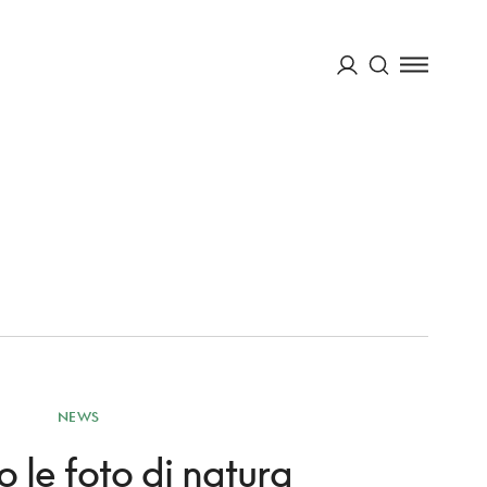
menu "Viaggi e Villaggi"
Apri sotto menu "il TCI"
Cerca
ACCEDI
NEWS
 le foto di natura