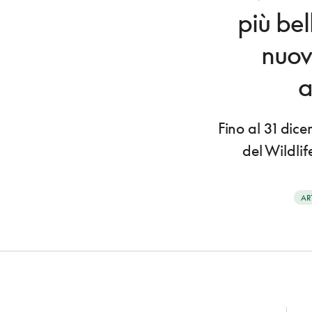
più bel
nuov
a
Fino al 31 dic
del Wildli
AR