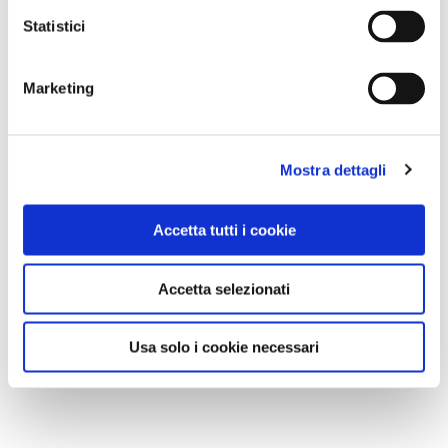
ventina di capitelli votivi e di artistici crocifissi posti
Statistici
lungo strade e sentieri,
nonché 13 cappelle, la più
antica delle quali risale al Cinquecento (15 gli edifici
Marketing
sacri protetti sul territorio comunale).
Mostra dettagli
Accetta tutti i cookie
Accetta selezionati
Usa solo i cookie necessari
Kartitsch - foto TirolWerbung, Lisa Hörterer