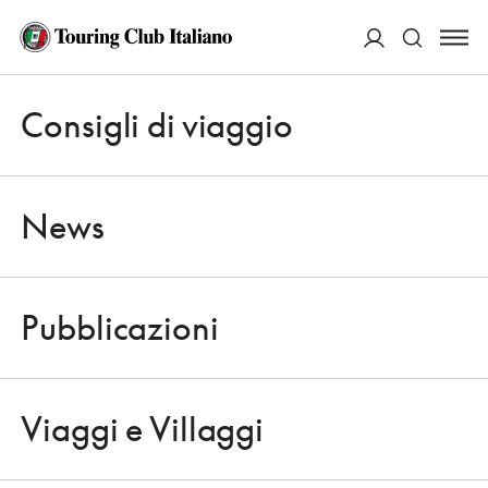
ACCEDI
Consigli di viaggio
Apri 
Cerca
News
Pubblicazioni
CONSIGLI DI VIAGGIO
Apri 
ALLA SCOPERTA DEI
Viaggi e Villaggi
TERRAZZAMENTI ALPINI/3 – IN
Apri 
LOMBARDIA, NEL PARCO