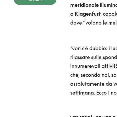
MI PIACE
meridionale illumina
a
Klagenfurt
, capo
dove “volano le mel
Non c'è dubbio: i l
rilassare sulle spon
innumerevoli attivit
che, secondo noi, s
assolutamente da ve
settimana
. Ecco i no