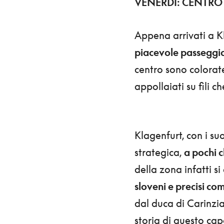
VENERDÌ: CENTRO
Appena arrivati a K
piacevole passeggiat
centro sono colorate
appollaiati su fili c
Klagenfurt, con i su
strategica,
a pochi c
della zona infatti si
sloveni e precisi com
dal duca di Carinzia 
storia di questo ca