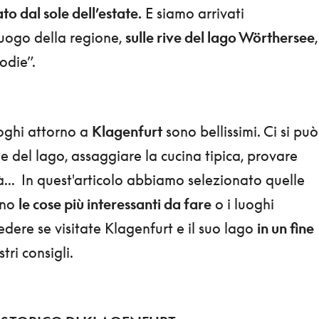
to dal sole dell’estate.
E siamo arrivati
luogo della regione,
sulle rive del lago Wörthersee
,
odie”.
uoghi attorno a
Klagenfurt
sono bellissimi. Ci si può
de del lago, assaggiare la cucina tipica, provare
à... In quest'articolo abbiamo selezionato quelle
ono
le cose più interessanti da fare
o i luoghi
dere se visitate Klagenfurt e il suo lago
in un fine
stri consigli.