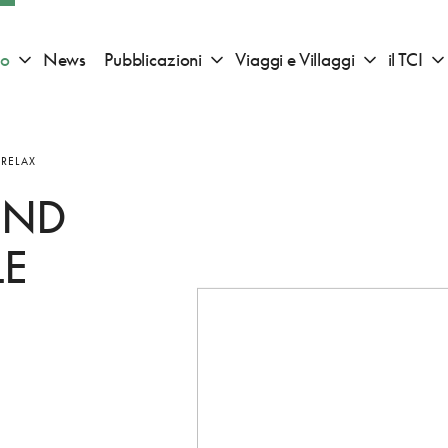
io
News
Pubblicazioni
Viaggi e Villaggi
il TCI
Apri sotto menu "Consigli di viaggio"
Apri sotto menu "Pubblicazioni"
Apri sotto 
 RELAX
END
LE