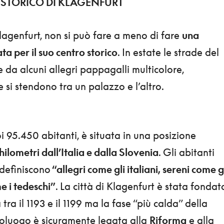
 STORICO DI KLAGENFURT
lagenfurt, non si può fare a meno di fare
una
a per il suo centro storico
. In estate le strade del
 da alcuni allegri pappagalli multicolore,
he si stendono tra un palazzo e l’altro.
oi 95.450 abitanti, è situata in una posizione
hilometri dall’Italia e dalla Slovenia
. Gli abitanti
 definiscono
“allegri come gli italiani, sereni come g
e i tedeschi”
. La città di Klagenfurt è stata fondat
tra il 1193 e il 1199 ma la fase “più calda” della
poluogo è sicuramente legata alla
Riforma
e alla