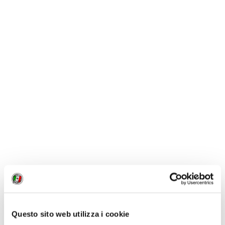
locale di Belfast ha la sua specialità: i due più
emblematici (e immancabilmente vicinissimi) si
presentano in modo eloquente ai passanti: sulla porta
del
Dark Horse
c'è il testo della tradizionalissima The
Belle of Belfast City (I'll tell me ma), fuori dal
Duke of
York
una targa ricorda che lì nel 1998 si sono esibiti per
la prima volta gli
Snow Patrol
, forse l'ultimo gruppo
nordirlandese di successo mondiale.
Questo sito web utilizza i cookie