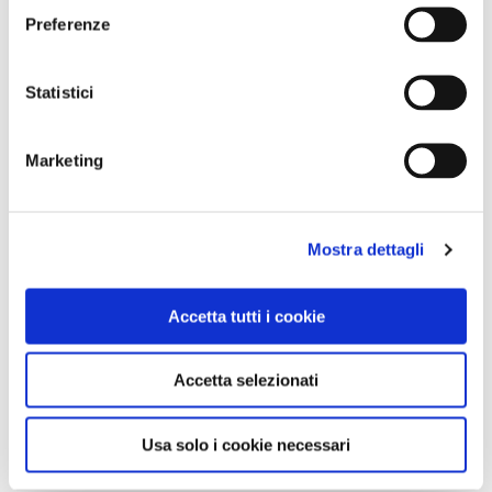
Preferenze
Statistici
Marketing
Una notte da sogno alla Maddalena /foto Tci
INFORMAZIONI
- Per informazioni dettagliate sulla Maddalena e sul
Mostra dettagli
suo arcipelago, ecco il
sito del Parco nazionale
dell’Arcipelago della Maddalena.
Accetta tutti i cookie
- Per informazioni e dettagli sul museo Lamboglia,
il
sito dedicato
.
- Per scoprire l'arcipelago della Maddalena, la costa
Accetta selezionati
Smeralda e il resto della Sardegna affidatevi alla
Guida Verde Sardegna
da comprare nei
Punti Touring
Usa solo i cookie necessari
o
scontata sul nostro sito
.