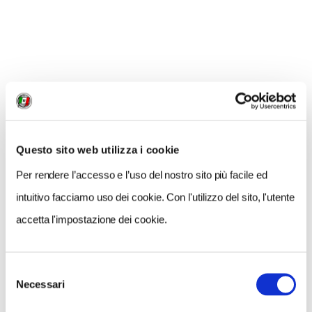
Caprera
, storica e apprezzata scuola di vela fondata
nel 1967 per iniziativa della
Lega Navale Italiana
e
del Touring Club Italiano.
Il rientro al borgo di La Maddalena regala
innumerevoli occasioni per
distrarsi, fermarsi, fare
foto, contemplare
. Le tappe potrebbero essere
punta
Marginetto
, o il
villaggio Piras
. Ma qui lasciamo a voi
scegliere se completare il tour percorrendo il lato
Questo sito web utilizza i cookie
orientale dell'isola, o se ripercorrere il lato occidentale.
Per rendere l’accesso e l’uso del nostro sito più facile ed
Il risultato è sempre uno spettacolo difficile da
intuitivo facciamo uso dei cookie. Con l'utilizzo del sito, l'utente
dimenticare.
accetta l'impostazione dei cookie.
Selezione
Necessari
del
consenso