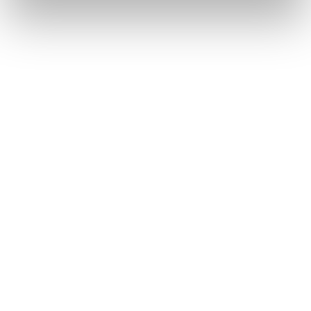
IL VILLAGGIO TOURING
- Nel 2022 il
Villaggio Touring di La Maddalena
sarà
aperto dal 30 maggio al 26 settembre; per saperne di
più,
ecco il nostro articolo dedicato
.
Per maggiori informazioni e prenotazioni:
-
Punti Touring
;
-
Agenzie succursali
;
- Pronto Touring, tel. 02.8526266 (tasto 2, poi tasto 1);
- sito web
villaggi.touringclub.it
.