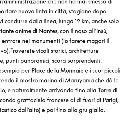
un’amministrazione che non ha mai smesso di
portare nuova linfa in città, stagione dopo
vi condurre dalla linea, lunga 12 km, anche solo
e tante anime di Nantes
, con il naso all’insù,
entrare nei monumenti (lo farete magari il
o). Troverete vicoli storici, architetture
 punti panoramici, scorci sorprendenti.
esempio per
Place de la Monnaie
e i suoi piccoli
prendo il mostro marina di Maruyama che dà le
llo, e naturalmente arrivando fino alla
Torre di
econdo grattacielo francese al di fuori di Parigi,
tico dall'alto) e poi fino alla gru gialla.