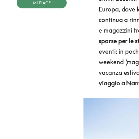
MI PIACE
Europa, dove
l
continua a rin
e magazzini tr
sparse per le s
eventi: in poc
weekend (magar
vacanza estiv
viaggio a Nant