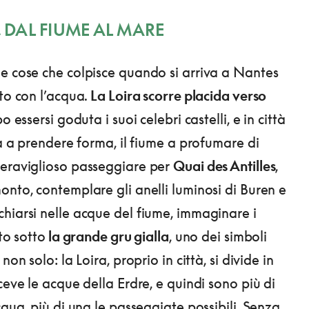
, DAL FIUME AL MARE
e cose che colpisce quando si arriva a Nantes
rto con l’acqua.
La Loira scorre placida verso
o essersi goduta i suoi celebri castelli, e in città
ia a prendere forma, il fiume a profumare di
meraviglioso passeggiare per
Quai des Antilles
,
onto, contemplare gli anelli luminosi di Buren e
hiarsi nelle acque del fiume, immaginare i
rto sotto
la grande gru gialla
, uno dei simboli
non solo: la Loira, proprio in città, si divide in
ceve le acque della Erdre, e quindi sono più di
cqua, più di una le passeggiate possibili. Senza