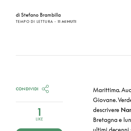
di Stefano Brambilla
TEMPO DI LETTURA
-
11 MINUTI
CONDIVIDI
Marittima. Au
Giovane. Verde
1
descrivere
Nan
Bretagna e lung
LIKE
ultimi decenni