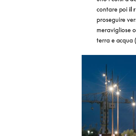
contare poi
il
proseguire vers
meravigliose 
terra e acqua 