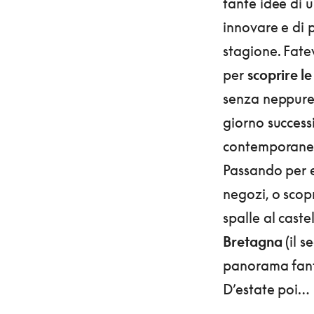
tante idee di 
innovare e di 
stagione. Fate
per
scoprire l
senza neppure 
giorno successiv
contemporanee,
Passando per 
negozi, o sco
spalle al caste
Bretagna
(il s
panorama fantas
D’estate poi…