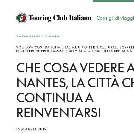
Consigli di viagg
CONSIGLI DI VIAGGIO
VOLI LOW COST DA TUTTA L'ITALIA E UN'OFFERTA CULTURALE SORPR
ECCO PERCHÉ PROGRAMMARE UN VIAGGIO A SUD DELLA BRETAGNA
CHE COSA VEDERE 
NANTES, LA CITTÀ C
CONTINUA A
REINVENTARSI
15 MARZO 2019