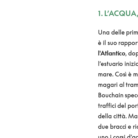
1. L’ACQUA
Una delle prim
è il suo rappo
l'Atlantico
, dop
l’estuario iniz
mare. Così è 
magari al tram
Bouchain specc
traffici del po
della città. Ma 
due bracci e ri
uno i corsi d’a