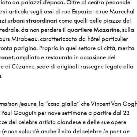
giato da palazzi d'epoca. Oltre al centro pedonale
he si articola sugli assi di rue Espariat e rue Marechal
zi urbani straordinari
come quelli delle piazze del
tedrale, da non perdere il
quartiere Mazarine
, sulla
urs Mirabeau, caratterizzato da hôtel particulier
onta parigina. Proprio in quel settore di città, merita
ranet
, ampliato e restaurato in occasione del
e di Cézanne, sede di originali rassegne legate alla
a.
maison jeaune
, la “casa gialla” che Vincent Van Gog
o Paul Gauguin per nove settimane a partire dal 23
acce del celebre artista olandese e delle sue opere
(e non solo: c'è anche il sito del celebre
Le pont de