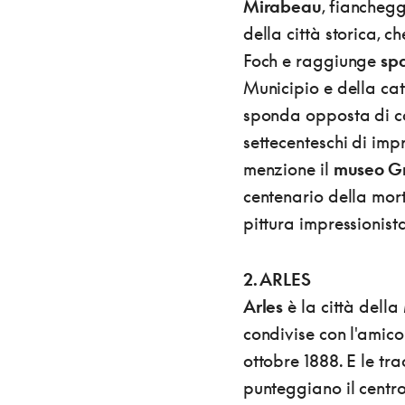
Mirabeau
, fiancheg
della città storica, c
Foch e raggiunge
spa
Municipio e della cat
sponda opposta di co
settecenteschi di impr
menzione il
museo G
centenario della mort
pittura impressionist
2. ARLES
Arles
è la città della
condivise con l'amic
ottobre 1888. E le tr
punteggiano il centro 