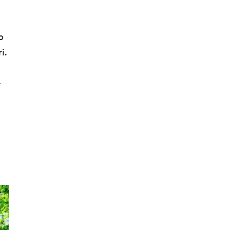
o
i.
-