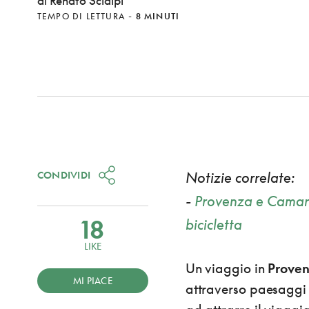
di Renato Scialpi
TEMPO DI LETTURA
-
8 MINUTI
CONDIVIDI
Notizie correlate:
-
Provenza e Camarg
18
bicicletta
LIKE
Un viaggio in
Prove
MI PIACE
attraverso paesaggi