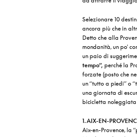
ad attrarre il viaggia
Selezionare 10 destin
ancora più che in alt
Detto che alla Proven
mondanità, un po' co
un paio di suggerimen
tempo”,
perché la Pro
forzate (posto che ne
un “tutto a piedi” o “
una giornata di escur
bicicletta noleggiata 
1. AIX-EN-PROVEN
Aix-en-Provence, la “