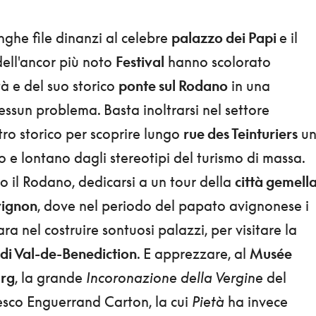
lunghe file dinanzi al celebre
palazzo dei Papi
e il
ell'ancor più noto
Festival
hanno scolorato
tà e del suo storico
ponte sul Rodano
in una
ssun problema. Basta inoltrarsi nel settore
ro storico per scoprire lungo
rue des Teinturiers
u
o e lontano dagli stereotipi del turismo di massa.
o il Rodano, dedicarsi a un tour della
città gemell
vignon
, dove nel periodo del papato avignonese i
ra nel costruire sontuosi palazzi, per visitare la
 di Val-de-Benediction
. E apprezzare, al
Musée
urg
, la grande
Incoronazione della Vergine
del
esco Enguerrand Carton, la cui
Pietà
ha invece