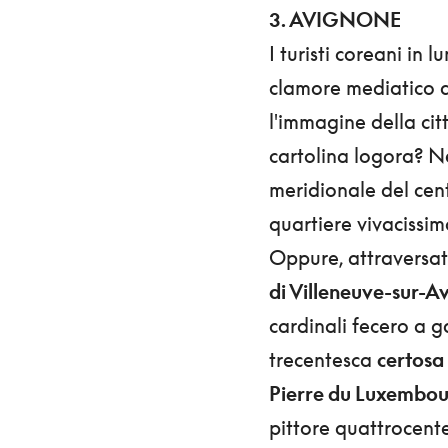
3. AVIGNONE
I turisti coreani in 
clamore mediatico d
l'immagine della cit
cartolina logora? Ne
meridionale del cent
quartiere vivacissim
Oppure, attraversat
di Villeneuve-sur-A
cardinali fecero a ga
trecentesca
certosa
Pierre du Luxembo
pittore quattrocent