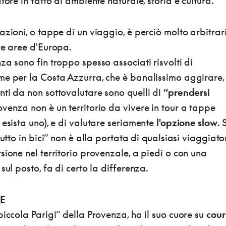
tore in fatto di ambiente naturale, storia e cultura.
azioni, o tappe di un viaggio, è perciò molto arbitrar
re aree d'Europa.
za sono fin troppo spesso associati risvolti di
me per la Costa Azzurra, che è banalissimo aggirare,
ti da non sottovalutare sono quelli di
“prendersi
venza non è un territorio da vivere in tour a tappe
 esista uno), e di valutare seriamente
l'opzione slow
. 
tutto in bici” non è alla portata di qualsiasi viaggiato
sione nel territorio provenzale, a piedi o con una
sul posto, fa di certo la differenza.
CE
piccola Parigi” della Provenza, ha il suo cuore su
cour