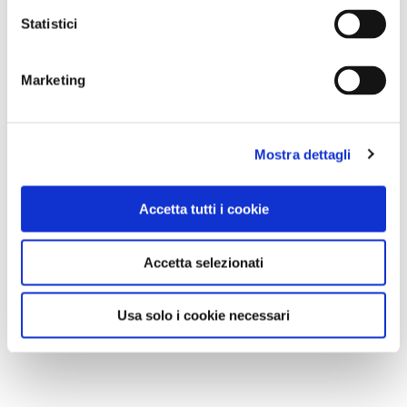
MI PIACE
Statistici
Marketing
Mostra dettagli
GALLERIA FOTOGRAFICA
Accetta tutti i cookie
Accetta selezionati
Shutterstock
Usa solo i cookie necessari
1 / 1