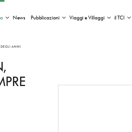
io
News
Pubblicazioni
Viaggi e Villaggi
il TCI
Apri sotto menu "Consigli di viaggio"
Apri sotto menu "Pubblicazioni"
Apri sotto 
 DEGLI ANNI
,
MPRE