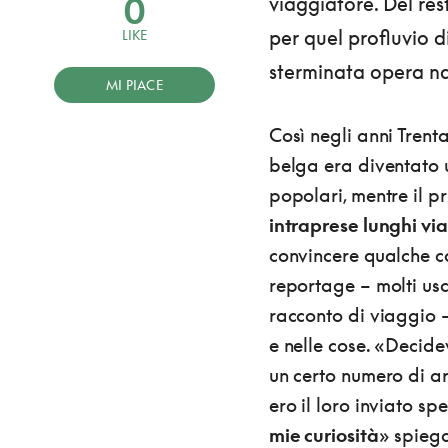
0
viaggiatore. Del re
per quel profluvio di
LIKE
sterminata opera na
MI PIACE
Così negli anni Tren
belga era diventato 
popolari, mentre il p
intraprese lunghi via
convincere qualche c
reportage – molti usc
racconto di viaggio 
e nelle cose. «Decid
un certo numero di ar
ero il loro inviato sp
mie curiosità
» spieg