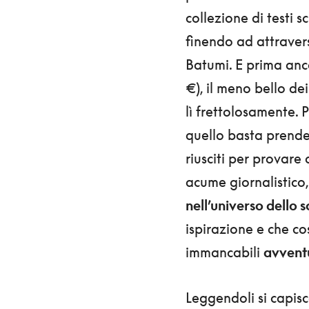
collezione di testi s
finendo ad attravers
Batumi. E prima an
€), il meno bello de
lì frettolosamente. 
quello basta prende
riusciti per provare 
acume giornalistico
nell’universo dello s
ispirazione e che co
immancabili
avvent
Leggendoli si capis