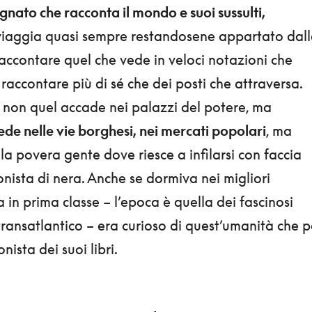
egnato che racconta il mondo e suoi sussulti,
iaggia quasi sempre restandosene appartato dal
accontare quel che vede in veloci notazioni che
raccontare più di sé che dei posti che attraversa.
e non quel accade nei palazzi del potere, ma
ede nelle vie borghesi, nei mercati popolari
, ma
la povera gente dove riesce a infilarsi con faccia
nista di nera. Anche se dormiva nei migliori
 in prima classe – l’epoca è quella dei fascinosi
 transatlantico – era curioso di quest’umanità che p
ista dei suoi libri.