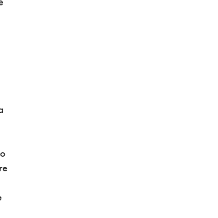
e
a
do
re
e