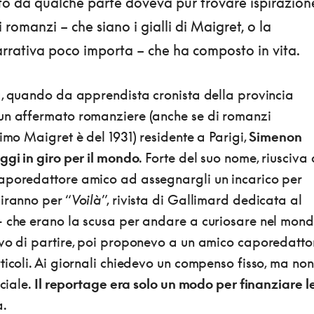
sto da qualche parte doveva pur trovare ispirazion
 romanzi – che siano i gialli di Maigret, o la
rrativa poco importa – che ha composto in vita.
ta, quando da apprendista cronista della provincia
un affermato romanziere (anche se di romanzi
rimo Maigret è del 1931) residente a Parigi,
Simenon
ggi in giro per il mondo
. Forte del suo nome, riusciva 
aporedattore amico ad assegnargli un incarico per
iranno per “
Voilà
”, rivista di Gallimard dedicata al
– che erano la scusa per andare a curiosare nel mon
evo di partire, poi proponevo a un amico caporedatto
ticoli. Ai giornali chiedevo un compenso fisso, ma non
eciale.
Il reportage era solo un modo per finanziare l
a.