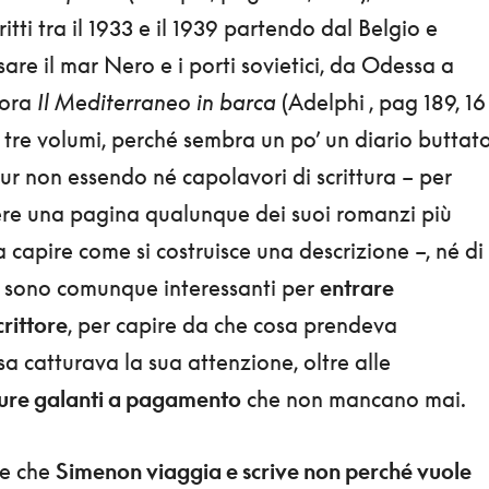
critti tra il 1933 e il 1939 partendo dal Belgio e
are il mar Nero e i porti sovietici, da Odessa a
cora
Il Mediterraneo in barca
(Adelphi , pag 189, 16
i tre volumi, perché sembra un po’ un diario buttat
Pur non essendo né capolavori di scrittura – per
re una pagina qualunque dei suoi romanzi più
a capire come si costruisce una descrizione –, né di
, sono comunque interessanti per
entrare
crittore
, per capire da che cosa prendeva
sa catturava la sua attenzione, oltre alle
ure galanti a pagamento
che non mancano mai.
ce che
Simenon viaggia e scrive non perché vuole