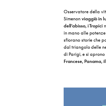
Osservatore della vita
Simenon
viaggiò in l
dell’abisso, i Tropici
n
in mano alle potenze 
sfiorano storie che po
dal triangolo delle 
di Parigi, e si aprono
Francese, Panama, i