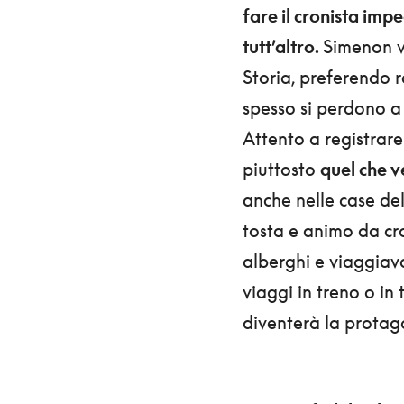
fare il cronista imp
tutt’altro.
Simenon v
Storia, preferendo r
spesso si perdono a 
Attento a registrar
piuttosto
quel che v
anche nelle case del
tosta e animo da cro
alberghi e viaggiava
viaggi in treno o in
diventerà la protagon