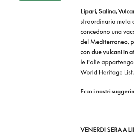
Lipari, Salina, Vulc
straordinaria meta d
concedono una vaca
del
Mediterraneo, p
con
d
ue
vulcani in a
le Eolie appartengono 
World Heritage List.
Ecco
i nostri suggeri
VENERDI SERA A LI