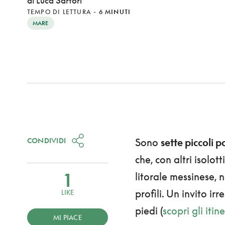
di Luca Sartori
TEMPO DI LETTURA
-
6 MINUTI
MARE
CONDIVIDI
Sono
sette piccoli p
che, con altri isolot
1
litorale messinese, 
profili. Un invito ir
LIKE
piedi (
scopri gli iti
MI PIACE