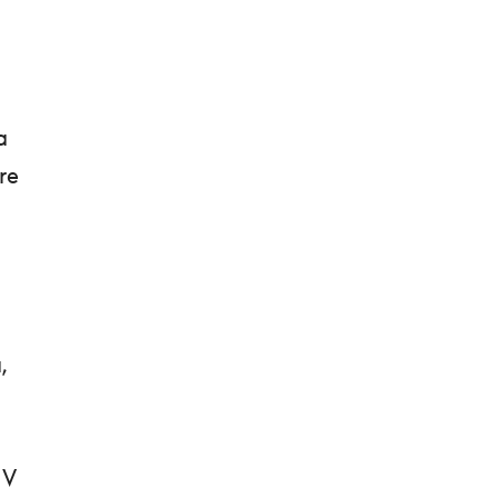
a
re
,
 V