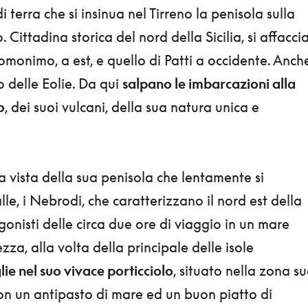
 terra che si insinua nel Tirreno la penisola sulla
Cittadina storica del nord della Sicilia, si affacci
 omonimo, a est, e quello di Patti a occidente. Anch
o delle Eolie. Da qui
salpano le imbarcazioni alla
o
, dei suoi vulcani, della sua natura unica e
la vista della sua penisola che lentamente si
lle, i Nebrodi, che caratterizzano il nord est della
onisti delle circa due ore di viaggio in un mare
za, alla volta della principale delle isole
lie nel suo vivace porticciolo
, situato nella zona s
con un antipasto di mare ed un buon piatto di