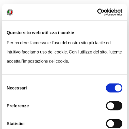
dell’Umanità dell’Unesco. La decisione più
difficile da affrontare, insieme ai miei colleghi
(uno americano e uno irlandese) è
a quale bar
Questo sito web utilizza i cookie
sederci per il caffè
: sulla spettacolare piazza ne
contiamo almeno sette.
Per rendere l’accesso e l’uso del nostro sito più facile ed
intuitivo facciamo uso dei cookie. Con l'utilizzo del sito, l'utente
accetta l'impostazione dei cookie.
Selezione
Necessari
del
consenso
Preferenze
Statistici