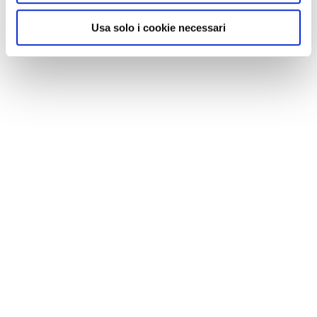
Usa solo i cookie necessari
Risiera di San Sabba
, via Giovanni Palatucci 5,
Trieste;
www.risierasansabba.it
.
CONDIVIDI
0
LIKE
MI PIACE