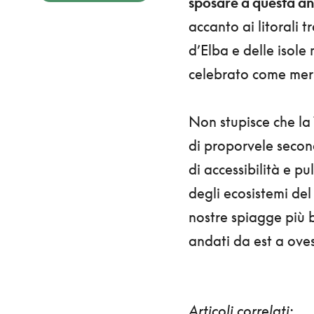
sposare a questa an
accanto ai litorali t
d’Elba e delle isole
celebrato come mer
Non stupisce che la
di proporvele second
di accessibilità e pu
degli ecosistemi del 
nostre spiagge più be
andati da est a ovest
Articoli correlati: