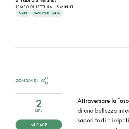
di Fabrizio Milanesi
TEMPO DI LETTURA
-
5 MINUTI
MARE
PASSIONE ITALIA
CONDIVIDI
2
Attraversare la Tos
di una bellezza inten
LIKE
sapori forti e irripet
MI PIACE