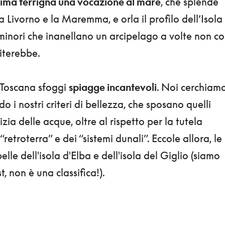
ima terrigna una vocazione al mare
, che splende
ra Livorno e la Maremma, e orla il profilo dell’Isola
 minori che inanellano un arcipelago a volte non co
iterebbe.
 Toscana sfoggi
spiagge incantevoli
. Noi cerchiam
o i nostri criteri di bellezza, che sposano quelli
lizia delle acque, oltre al rispetto per la tutela
“retroterra” e dei “sistemi dunali”. Eccole allora, le
lle dell'isola d'Elba e dell'isola del Giglio (siamo
, non è una classifica!).