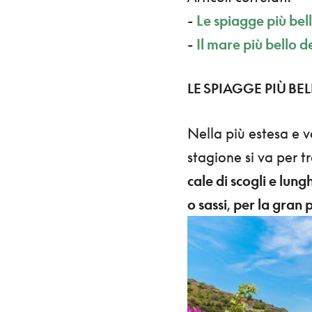
-
Le spiagge più bel
-
Il mare più bello 
LE SPIAGGE PIÙ BEL
Nella più estesa e v
stagione si va per t
cale di scogli e lung
o sassi
,
per la gran p