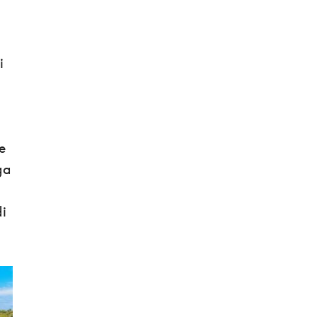
i
e
nga
di