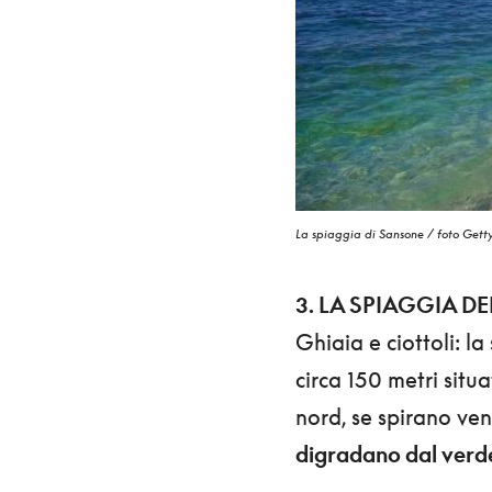
La spiaggia di Sansone / foto Gett
3. LA SPIAGGIA D
Ghiaia e ciottoli: l
circa 150 metri situ
nord, se spirano ve
digradano dal verde