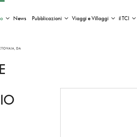
io
News
Pubblicazioni
Viaggi e Villaggi
il TCI
Apri sotto menu "Consigli di viaggio"
Apri sotto menu "Pubblicazioni"
Apri sotto 
ETOVAIA, DA
E
LIO