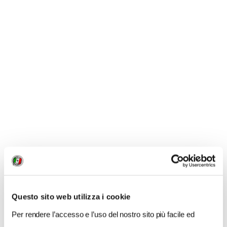
balconi.
Sul portale d’ingresso domina l’aquila,
simbolo di Palermo
, mentre in una nicchia, in alto, c’è
la statua di Santa Rosalia
. Bellissimo il portale
barocco tramite il quale si accede all’interno.
Dalla
Sala del Bassorilievo
a quella
degli Stemmi
, da
quella
delle Lapidi
, oggi sede del
Consiglio comunale
,
alla
Sala Montalbo
, dove si trova la barocca
Cappella senatoria
, dalla
Sala Gialla
alla
Sala
Garibaldi
fino alla
Rossa
, la
sala del Sindaco
preziosamente decorata, Palazzo Pretorio è uno
scrigno di tesori affacciato sulla piazza.
Questo sito web utilizza i cookie
Per rendere l’accesso e l’uso del nostro sito più facile ed