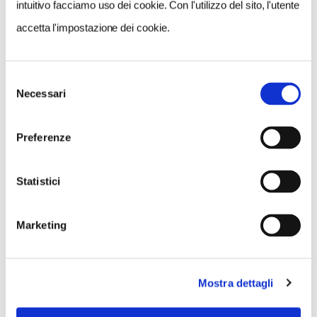
intuitivo facciamo uso dei cookie. Con l'utilizzo del sito, l'utente
accetta l'impostazione dei cookie.
Selezione
Necessari
del
consenso
Preferenze
Statistici
Palermo, palazzo Pretorio / turismopalermo.it
Marketing
6. CHIESA DI SAN GIUSEPPE DEI PADRI TEATINI
Attraversata via Maqueda ecco la chiesa di San
Mostra dettagli
Giuseppe dei Padri Teatini. Come Palazzo Bordonaro è