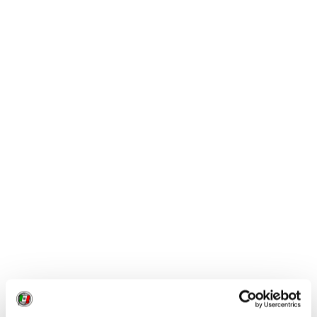
riconosciuto dalla Regione Lazio come
Complesso
Monumentale
diventato un vanto per la città e che
oggi costituisce un importante polo di attrazione per i
numerosi visitatori che giungono a Bolsena.
Per via del suo terreno vulcanico ricco di
minerali e dell'abbondanza di acqua, a Bolsena
cresce con facilità
l'ortensia
che dalle prime
piantumazioni avvenute ai primi del ‘900 ha poi
trovato qui il suo habitat naturale. Oggi ci sono
chilometri di giardini caratterizzati da 120
varietà di ortensie
tanto che Bolsena viene
chiamata
“Città delle Ortensie”
. Un vero
giardino pubblico che viene visitato da migliaia
di appassionati soprattutto nel
periodo di