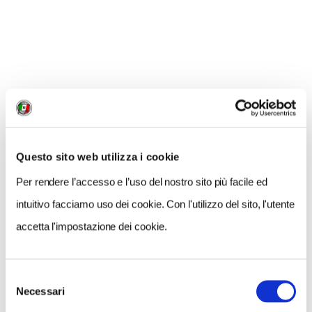
Questo sito web utilizza i cookie
Per rendere l’accesso e l’uso del nostro sito più facile ed
intuitivo facciamo uso dei cookie. Con l'utilizzo del sito, l'utente
Quel che è certo, è che tanta ricchezza di gusti è frutto
accetta l'impostazione dei cookie.
di molteplici paesaggi del cibo, ed è difficile da
mappare. «
Ci ha provato il TCI nel 1931, con la
Guida
Selezione
Gastronomica d’Italia
:
il primo inventario del
Necessari
del
patrimonio alimentare italiano
.
Un censimento
consenso