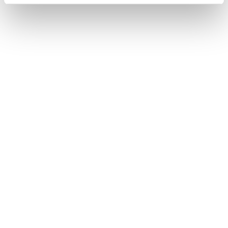
continuo, si inseguono, mescolandosi e fregandosene
di ogni confine regionale, nazionale, locale
. Ma
cartografare la cultura gastronomica, costruire un vero
atlante del cibo italiano è una sfida affascinante, da
perseguire».