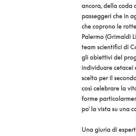
ancora, della coda d
passeggeri che in a
che coprono le rott
Palermo (Grimaldi Li
team scientifici di 
gli obiettivi del pro
individuare cetacei 
scelto per il second
così celebrare la vit
forme particolarmen
po' la vista su una c
Una giuria di espert