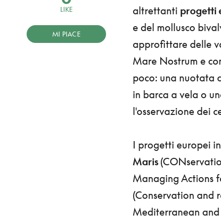
altrettanti
progetti 
LIKE
e del mollusco biva
MI PIACE
approfittare delle v
Mare Nostrum e con
poco: una nuotata c
in barca a vela o u
l'osservazione dei c
I progetti europei i
Maris
(CONservation
Managing Actions for
(Conservation and re
Mediterranean and Ad