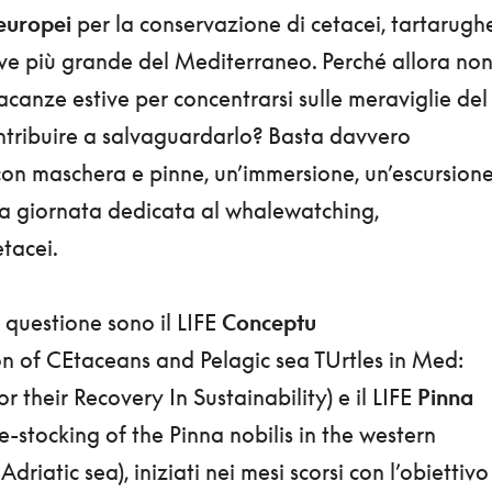
europei
per la conservazione di cetacei, tartarugh
lve più grande del Mediterraneo. Perché allora no
acanze estive per concentrarsi sulle meraviglie del
tribuire a salvaguardarlo? Basta davvero
on maschera e pinne, un’immersione, un’escursion
na giornata dedicata al whalewatching,
etacei.
n questione sono il LIFE
Conceptu
 of CEtaceans and Pelagic sea TUrtles in Med:
 their Recovery In Sustainability) e il LIFE
Pinna
-stocking of the Pinna nobilis in the western
riatic sea), iniziati nei mesi scorsi con l’obiettivo