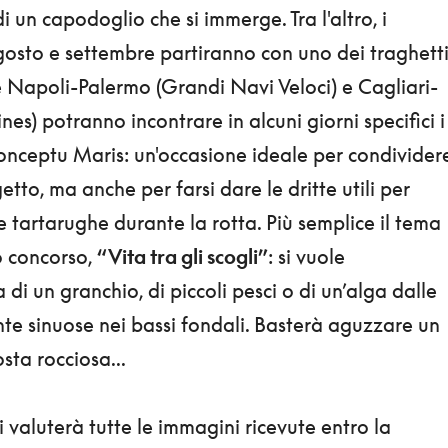
i un capodoglio che si immerge. Tra l'altro, i
gosto e settembre partiranno con uno dei traghett
e Napoli-Palermo (Grandi Navi Veloci) e Cagliari-
nes) potranno incontrare in alcuni giorni specifici i
Conceptu Maris: un'occasione ideale per condivider
getto, ma anche per farsi dare le dritte utili per
e tartarughe durante la rotta. Più semplice il tema
o concorso,
“Vita tra gli scogli”
: si vuole
a di un granchio, di piccoli pesci o di un’alga dalle
te sinuose nei bassi fondali. Basterà aguzzare un
osta rocciosa...
i valuterà tutte le immagini ricevute entro la