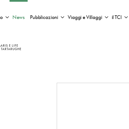
io
News
Pubblicazioni
Viaggi e Villaggi
il TCI
Apri sotto menu "Consigli di viaggio"
Apri sotto menu "Pubblicazioni"
Apri sotto 
ARIS E LIFE
, TARTARUGHE