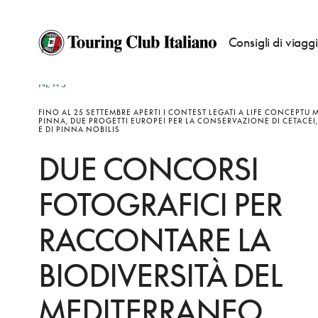
Consigli di viagg
NEWS
FINO AL 25 SETTEMBRE APERTI I CONTEST LEGATI A LIFE CONCEPTU M
PINNA, DUE PROGETTI EUROPEI PER LA CONSERVAZIONE DI CETACEI
E DI PINNA NOBILIS
DUE CONCORSI
FOTOGRAFICI PER
RACCONTARE LA
BIODIVERSITÀ DEL
MEDITERRANEO