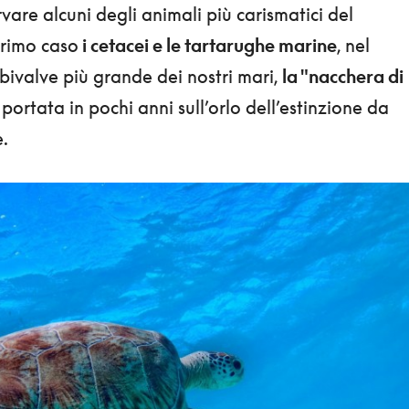
are alcuni degli animali più carismatici del
primo caso
i cetacei e le tartarughe marine
, nel
bivalve più grande dei nostri mari,
la "nacchera di
, portata in pochi anni sull’orlo dell’estinzione da
.