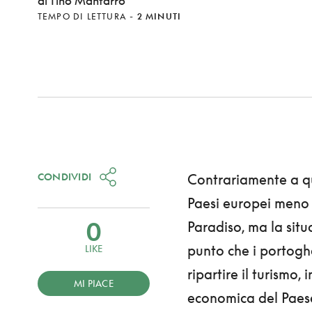
di Tino Mantarro
TEMPO DI LETTURA
-
2 MINUTI
CONDIVIDI
Contrariamente a qu
Paesi europei meno 
0
Paradiso, ma la situ
punto che i portogh
LIKE
ripartire il turismo,
MI PIACE
economica del Paese.