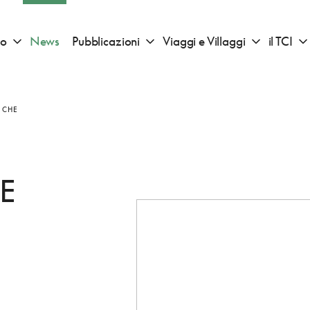
io
News
Pubblicazioni
Viaggi e Villaggi
il TCI
Apri sotto menu "Consigli di viaggio"
Apri sotto menu "Pubblicazioni"
Apri sotto 
 CHE
SE