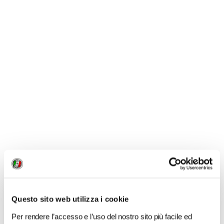
del Mobile, intimamente legato al processo di
produzione culturale) ed
eventi
sono
sempre più una
motivazione di visita.
CONDIVIDI
0
LIKE
MI PIACE
Questo sito web utilizza i cookie
Per rendere l’accesso e l’uso del nostro sito più facile ed