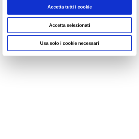
Accetta tutti i cookie
NEWS
Accetta selezionati
A Parma torna il Salone del Camper: dieci giorni
dedicati al turismo en plein air
Usa solo i cookie necessari