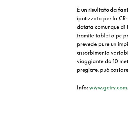
È un risultato da fan
ipotizzato per la CR
dotata comunque di im
tramite tablet o pc po
prevede pure un imp
assorbimento variabil
viaggiante da 10 metr
pregiate, può costare
Info:
www.gctrv.com