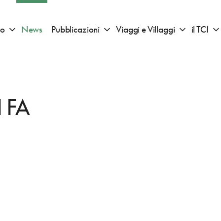
io
News
Pubblicazioni
Viaggi e Villaggi
il TCI
Apri sotto menu "Consigli di viaggio"
Apri sotto menu "Pubblicazioni"
Apri sotto 
 FA