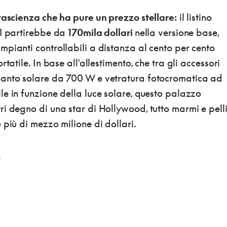
tascienza che ha pure un prezzo stellare:
il listino
-1 partirebbe da
170mila dollari
nella versione base,
pianti controllabili a distanza al cento per cento
rtatile. In base all'allestimento, che tra gli accessori
ianto solare da 700 W e vetratura fotocromatica ad
e in funzione della luce solare, questo palazzo
i degno di una star di Hollywood, tutto marmi e pell
 più di mezzo milione di dollari.
.