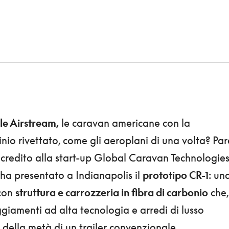
le Airstream,
le caravan americane con la
inio rivettato, come gli aeroplani di una volta? Par
e credito alla start-up Global Caravan Technologie
i ha presentato a Indianapolis il
prototipo CR-1
: un
 con
struttura e carrozzeria in fibra di carbonio
che,
iamenti ad alta tecnologia e arredi di lusso
della metà di un trailer convenzionale.