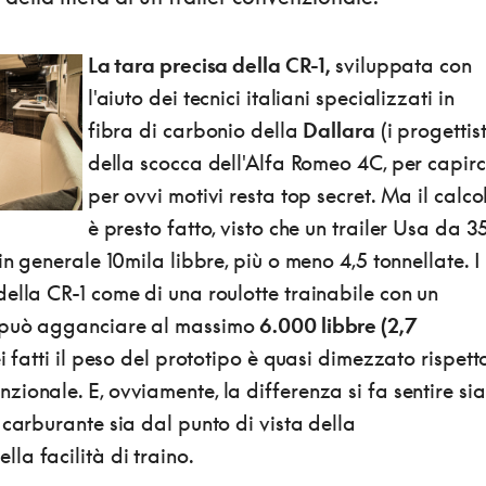
La tara precisa della CR-1,
sviluppata con
l'aiuto dei tecnici italiani specializzati in
fibra di carbonio della
Dallara
(i progettist
della scocca dell'Alfa Romeo 4C, per capirci
per ovvi motivi resta top secret. Ma il calco
è presto fatto, visto che un trailer Usa da 3
in generale 10mila libbre, più o meno 4,5 tonnellate. I
ella CR-1 come di una roulotte trainabile con un
 può agganciare al massimo
6.000 libbre (2,7
ei fatti il peso del prototipo è quasi dimezzato rispett
ionale. E, ovviamente, la differenza si fa sentire sia
 carburante sia dal punto di vista della
a facilità di traino.