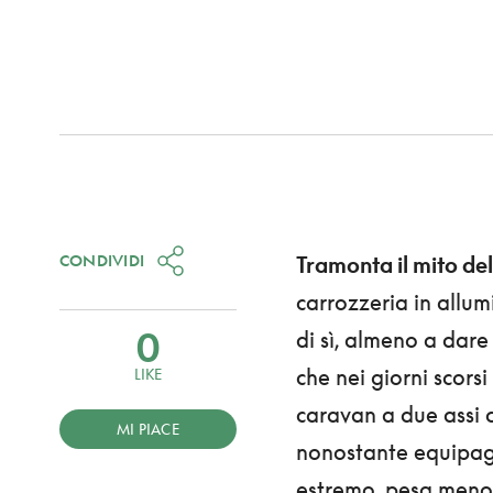
CONDIVIDI
Tramonta il mito del
carrozzeria in allum
0
di sì, almeno a dar
che nei giorni scors
LIKE
caravan a due assi
MI PIACE
nonostante equipagg
estremo, pesa meno 