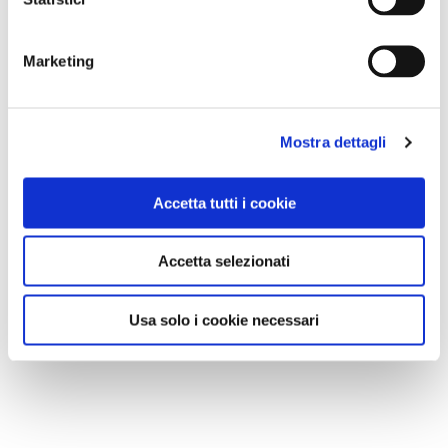
A Parma torna il Salone del Camper: dieci giorni
dedicati al turismo en plein air
Marketing
Mostra dettagli
Accetta tutti i cookie
Accetta selezionati
Usa solo i cookie necessari