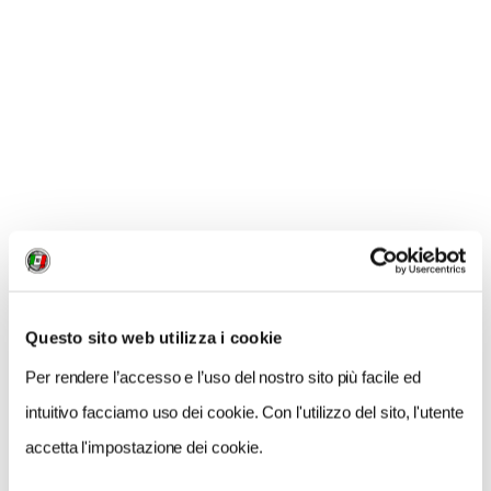
nel miglior modo possibile quanto creato e
inviato al Concorso. L’ICA stesso potrà utilizzarli.
Inoltre
le mappe pervenute saranno conservate
negli archivi e nelle raccolte di ricerca della
Carleton University Library
e saranno
disponibili per la visualizzazione e condivisione
aperta a tutti sul sito web della Biblioteca,
nonché nell’archivio della competizione dove è
possibile vedere tutti gli elaborati presentati
nelle edizioni precedenti.
Questo sito web utilizza i cookie
Per rendere l’accesso e l’uso del nostro sito più facile ed
INFORMAZIONI
intuitivo facciamo uso dei cookie. Con l'utilizzo del sito, l'utente
accetta l'impostazione dei cookie.
- Per avere informazioni e dettagli sulle modalità di